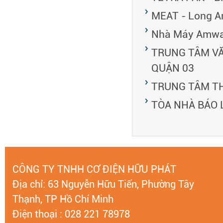
MEAT - Long A
Nhà Máy Amwa
TRUNG TÂM VĂ
QUẬN 03
TRUNG TÂM T
TÒA NHÀ BÁO 
CÔNG TY TNHH CƠ ĐIỆN HỮU PHÁT
Địa chỉ: 63 Nguyễn Hữu Tiến, Phường Tây
Thạnh, TP Hồ Chí Minh
Điện thoại : 028 221 78978