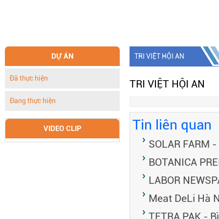
DỰ ÁN
TRI VIỆT HỘI AN
Đã thực hiện
TRI VIỆT HỘI AN
Đang thực hiện
Tin liên quan
VIDEO CLIP
SOLAR FARM - 
BOTANICA PRE
LABOR NEWSPA
Meat DeLi Hà 
TETRA PAK - B