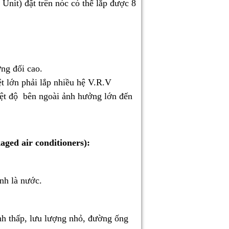
 Unit) đặt trên nóc có thể lắp được 8
ơng đối cao.
ệt lớn phải lắp nhiều hệ V.R.V
ệt độ bên ngoài ảnh hưởng lớn đến
ged air conditioners):
ạnh là nước.
ạnh thấp, lưu lượng nhỏ, đường ống