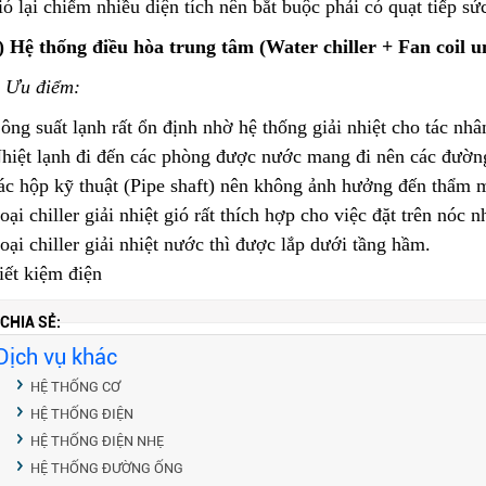
ió lại chiếm nhiều diện tích nên bắt buộc phải có quạt tiếp sứ
) Hệ thống điều hòa trung tâm (Water chiller + Fan coil un
-
Ưu điểm:
ông suất lạnh rất ổn định nhờ hệ thống giải nhiệt cho tác nhâ
hiệt lạnh đi đến các phòng được nước mang đi nên các đường
ác hộp kỹ thuật (Pipe shaft) nên không ảnh hưởng đến thẩm m
oại chiller giải nhiệt gió rất thích hợp cho việc đặt trên nóc n
oại chiller giải nhiệt nước thì được lắp dưới tầng hầm.
iết kiệm điện
CHIA SẺ:
Dịch vụ khác
HỆ THỐNG CƠ
HỆ THỐNG ĐIỆN
HỆ THỐNG ĐIỆN NHẸ
HỆ THỐNG ĐƯỜNG ỐNG