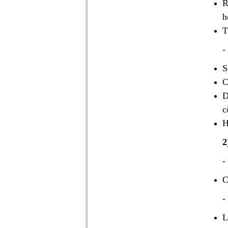
R
h
T
-
S
C
D
c
H
2
C
-
L