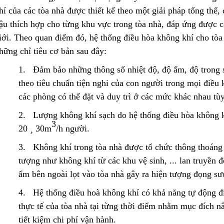
hí của các tòa nhà được thiết kế theo một giải pháp tổng thể,
ậu thích hợp cho từng khu vực trong tòa nhà, đáp ứng được c
iới. Theo quan điểm đó, hệ thống điều hòa không khí cho tòa
hững chỉ tiêu cơ bản sau đây:
1. Đảm bảo những thông số nhiệt độ, độ ẩm, độ trong s
theo tiêu chuẩn tiện nghi của con người trong mọi điều k
các phòng có thể đặt và duy trì ở các mức khác nhau tù
2. Lượng không khí sạch do hệ thống điều hòa không k
3
20 ¸ 30m
/h người.
3. Không khí trong tòa nhà được tổ chức thông thoáng 
tượng như không khí từ các khu vệ sinh, ... lan truyền
ẩm bên ngoài lọt vào tòa nhà gây ra hiện tượng đọng sư
4. Hệ thống điều hoà không khí có khả năng tự động điề
thực tế của tòa nhà tại từng thời điểm nhằm mục đích n
tiết kiệm chi phí vận hành.