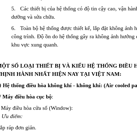
5. Các thiết bị của hệ thống có độ tin cậy cao, vận hàn
dưỡng và sửa chữa.
6. Toàn bộ hệ thống được thiết kế, lắp đặt không ảnh h
công trình. Độ ồn do hệ thống gây ra không ảnh hưởng 
khu vực xung quanh.
ỘT SỐ LOẠI THIẾT BỊ VÀ KIỂU HỆ THỐNG ĐIỀU
HỊNH HÀNH NHẤT HIỆN NAY TẠI VIỆT NAM:
)
Hệ thống điều hòa không khí - không khí: (Air cooled pa
/
Máy điều hòa cục bộ
:
 Máy điều hòa cửa sổ (Window):
-
Ưu điểm:
ắp ráp đơn giản.