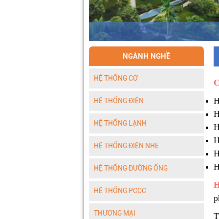
NGÀNH NGHỀ
HỆ THỐNG CƠ
C
H
HỆ THỐNG ĐIỆN
H
HỆ THỐNG LẠNH
H
H
HỆ THỐNG ĐIỆN NHẸ
H
H
HỆ THỐNG ĐƯỜNG ỐNG
H
HỆ THỐNG PCCC
p
THƯƠNG MẠI
T