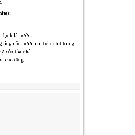
c.
its):
n lạnh là nước.
 ống dẫn nước có thể đi lọt trong
ỹ của tòa nhà.
hà cao tầng.