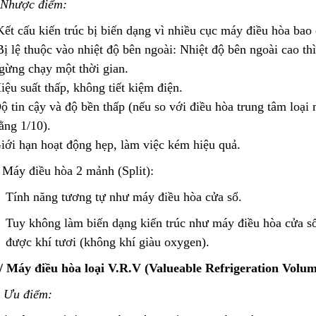
Nhược điểm:
ết cấu kiến trúc bị biến dạng vì nhiều cục máy điều hòa bao
ị lệ thuộc vào nhiệt độ bên ngoài: Nhiệt độ bên ngoài cao th
gừng chạy một thời gian.
iệu suất thấp, không tiết kiệm điện.
ộ tin cậy và độ bền thấp (nếu so với điều hòa trung tâm loại m
ằng 1/10).
iới hạn hoạt động hẹp, làm việc kém hiệu quả.
 Máy điều hòa 2 mảnh (Split):
Tính năng tương tự như máy điều hòa cửa sổ.
Tuy không làm biến dạng kiến trúc như máy điều hòa cửa s
được khí tươi (không khí giàu oxygen).
/ Máy điều hòa loại V.R.V (Valueable Refrigeration Volum
-
Ưu điểm: