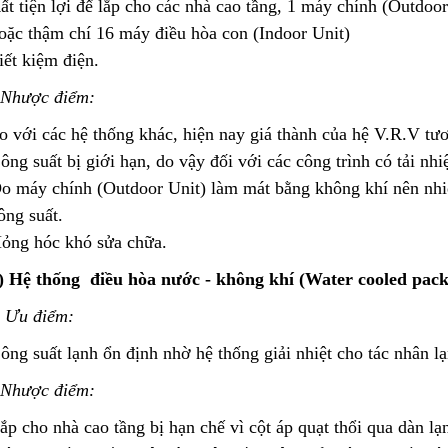
ất tiện lợi để lắp cho các nhà cao tầng, 1 máy chính (Outdoor
oặc thậm chí 16 máy điều hòa con (Indoor Unit)
iết kiệm điện.
 Nhược điểm:
o với các hệ thống khác, hiện nay giá thành của hệ V.R.V tư
ông suất bị giới hạn, do vậy đối với các công trình có tải nhi
o máy chính (Outdoor Unit) làm mát bằng không khí nên nhi
ông suất.
ỏng hóc khó sửa chữa.
) Hệ thống điều hòa nước - không khí (Water cooled packa
-
Ưu điểm:
ông suất lạnh ổn định nhờ hệ thống giải nhiệt cho tác nhân l
 Nhược điểm:
ắp cho nhà cao tầng bị hạn chế vì cột áp quạt thổi qua dàn l