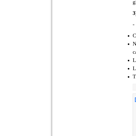
g
3
C
N
c
L
L
T