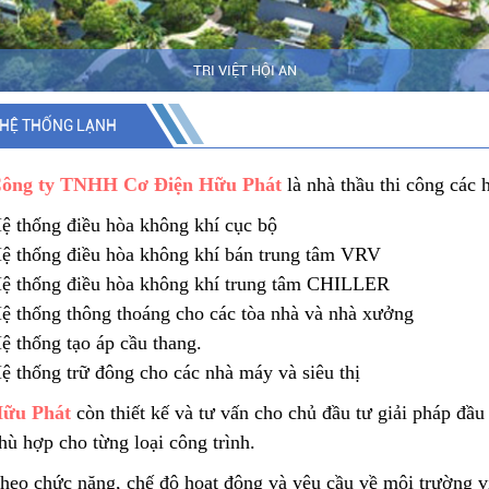
TRI VIỆT HỘI AN
HỆ THỐNG LẠNH
ông ty TNHH Cơ Điện Hữu Phát
là nhà thầu thi công các h
ệ thống điều hòa không khí cục bộ
ệ thống điều hòa không khí bán trung tâm VRV
ệ thống điều hòa không khí trung tâm CHILLER
ệ thống thông thoáng cho các tòa nhà và nhà xưởng
ệ thống tạo áp cầu thang.
ệ thống trữ đông cho các nhà máy và siêu thị
ữu Phát
còn thiết kế và tư vấn cho chủ đầu tư giải pháp đầu t
hù hợp cho từng loại công trình.
heo chức năng, chế độ hoạt động và yêu cầu về môi trường v