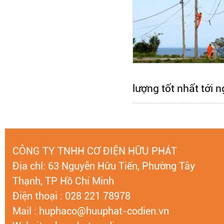
lượng tốt nhất tới 
CÔNG TY TNHH CƠ ĐIỆN HỮU PHÁT
Địa chỉ: 63 Nguyễn Hữu Tiến, Phường Tây
Thạnh, TP Hồ Chí Minh
Điện thoại : 028 221 78978
Mail : huphaco@huuphat-codien.vn