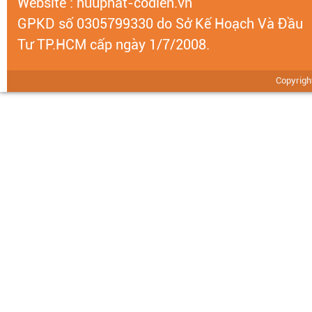
Website :
huuphat-codien.vn
GPKD số 0305799330 do Sở Kế Hoạch Và Đầu
Tư TP.HCM cấp ngày 1/7/2008.
Copyrig